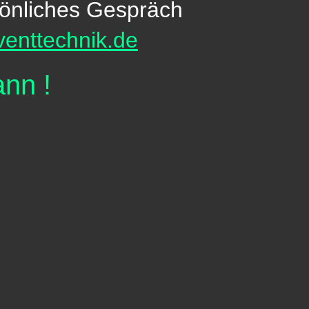
önliches Gespräch
venttechnik.de
kann
!