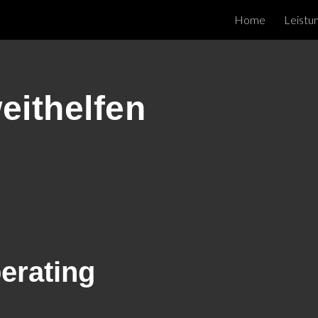
Home
Leistu
ip to main content
Skip to navigat
eithelfen
perating